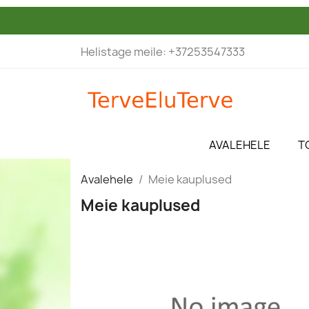
Helistage meile:
+37253547333
AVALEHELE
T
Avalehele
Meie kauplused
Meie kauplused