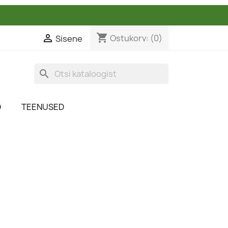
shopping_cart

Ostukorv:
(0)
Sisene
search
D
TEENUSED