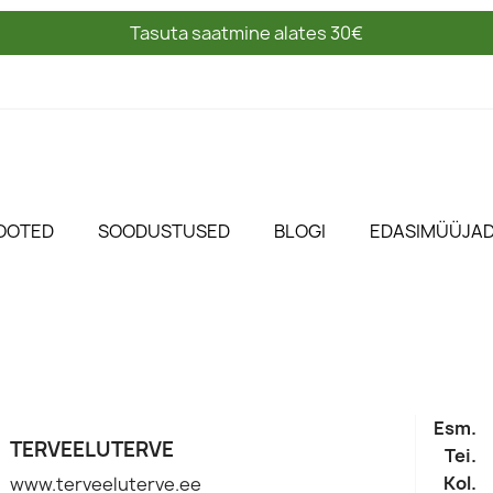
Tasuta saatmine alates 30€
OOTED
SOODUSTUSED
BLOGI
EDASIMÜÜJA
Esm.
TERVEELUTERVE
Tei.
Kol.
www.terveeluterve.ee