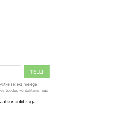
×
. Võtke selleks meiega
ates toodud kontaktandmeid.
aatsuspoliitikaga