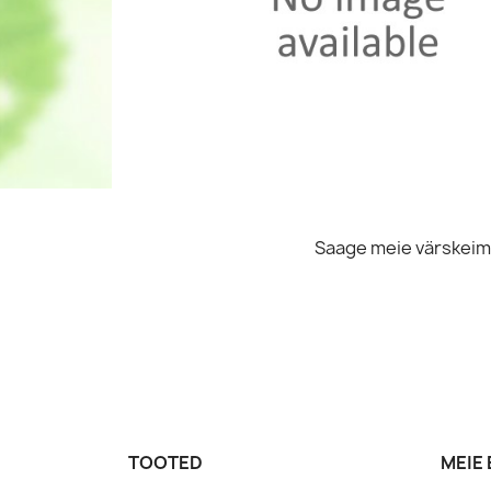
L
Soovi
Saage meie värskeima
TOOTED
MEIE