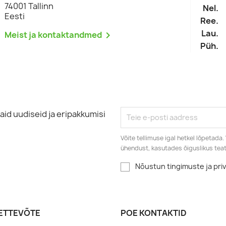
74001 Tallinn
Nel.
Eesti
Ree.
oo soovinimekiri
Lau.
Meist ja kontaktandmed

Püh.
nimekirja nimi
Loobu
Loo soovinimekiri
id uudiseid ja eripakkumisi
Võite tellimuse igal hetkel lõpetada
ühendust, kasutades õiguslikus te
Nõustun tingimuste ja priv
 ETTEVÕTE
POE KONTAKTID